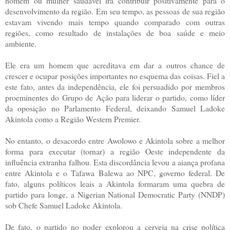
homem ou mulher saudável irá contribuir positivamente para o
desenvolvimento da região. Em seu tempo, as pessoas de sua região
estavam vivendo mais tempo quando comparado com outras
regiões, como resultado de instalações de boa saúde e meio
ambiente.
Ele era um homem que acreditava em dar a outros chance de
crescer e ocupar posições importantes no esquema das coisas. Fiel a
este fato, antes da independência, ele foi persuadido por membros
proeminentes do Grupo de Ação para liderar o partido, como líder
da oposição no Parlamento Federal, deixando Samuel Ladoke
Akintola como a Região Western Premier.
No entanto, o desacordo entre Awolowo e Akintola sobre a melhor
forma para executar (tornar) a região Oeste independente da
influência extranha falhou. Esta discordância levou a aiança profana
entre Akintola e o Tafawa Balewa ao NPC, governo federal. De
fato, alguns políticos leais a Akintola formaram uma quebra de
partido para longe, a Nigerian National Democratic Party (NNDP)
sob Chefe Samuel Ladoke Akintola.
De fato, o partido no poder explorou a cerveja na crise política