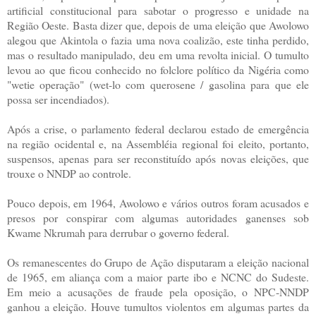
artificial constitucional para sabotar o progresso e unidade na
Região Oeste. Basta dizer que, depois de uma eleição que Awolowo
alegou que Akintola o fazia uma nova coalizão, este tinha perdido,
mas o resultado manipulado, deu em uma revolta inicial. O tumulto
levou ao que ficou conhecido no folclore político da Nigéria como
"wetie operação" (wet-lo com querosene / gasolina para que ele
possa ser incendiados).
Após a crise, o parlamento federal declarou estado de emergência
na região ocidental e, na Assembléia regional
foi
eleito, portanto,
suspensos, apenas para ser reconstituído após novas eleições, que
trouxe o NNDP ao controle.
Pouco depois, em 1964, Awolowo e vários outros foram acusados e
presos por conspirar com algumas autoridades ganenses sob
Kwame Nkrumah para derrubar o governo federal.
Os remanescentes do Grupo de Ação disputaram a eleição nacional
de 1965, em aliança com a maior parte ibo e NCNC do Sudeste.
Em meio a acusações de fraude pela oposição, o NPC-NNDP
ganhou a eleição. Houve tumultos violentos em algumas partes da