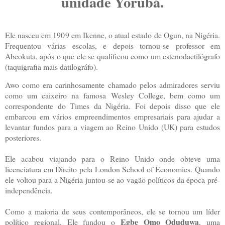
unidade Yorùbá.
Ele nasceu em 1909 em Ikenne, o atual estado de Ogun, na Nigéria.
Frequentou várias escolas, e depois tornou-se professor em
Abeokuta, após o que ele se qualificou como um estenodactilógrafo
(taquigrafia mais datilográfo).
Awo como era carinhosamente chamado pelos admiradores serviu
como um caixeiro na famosa Wesley College, bem como um
correspondente do Times da Nigéria. Foi depois disso que ele
embarcou em vários empreendimentos empresariais para ajudar a
levantar fundos para a viagem ao Reino Unido (UK) para estudos
posteriores.
Ele acabou viajando para o Reino Unido onde obteve uma
licenciatura em Direito pela London School of Economics. Quando
ele voltou para a Nigéria juntou-se ao vagão políticos da época pré-
independência.
Como a maioria de seus contemporâneos, ele se tornou um líder
Egbe Omo Oduduwa
político regional. Ele fundou o
, uma