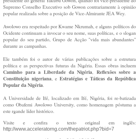
presidente do general Yakubu Gowon, quando foi vice-presidente do
Supremo Conselho Executivo sob Gowon contrariamente à opinião
popular realizada sobre a posição de Vice-Almirante JEA Wey.
Awolowo era respeitado por Kwame Nkrumah, e alguns políticos do
Ocidente continuam a invocar o seu nome, suas políticas, e o slogan
popular do seu partido, Grupo de Acção "vida mais abundantes"
durante as campanhas.
Ele também foi o autor de várias publ
icações sobre a estrutura
política e as perspectivas futuras da Nigéria. Essas obras incluem
Caminho para a Liberdade da Nigéria
Reflexões sobre a
,
Constituição nigeriana
Estratégias e Táticas da República
, e
Popular da Nigéria
.
A Universidade de Ifé, localizado em Ifé, Nigéria, foi re-batizada
como Obafemi Awolowo University, como homenagem póstuma a
este rgande líder histórico.
Visite e confira o texto original em inglês:
http://www.acceleratorng.com/thepatriot.php?bid=7