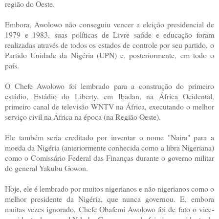
região do Oeste.
Embora, Awolowo não conseguiu vencer a eleição presidencial de
1979 e 1983, suas políticas de Livre saúde e educação foram
realizadas através de todos os estados de controle por seu partido, o
Partido Unidade da Nigéria (UPN) e, posteriormente, em todo o
país.
O Chefe Awolowo foi lembrado para a construção do primeiro
estádio, Estádio do Liberty, em Ibadan, na África Ocidental,
primeiro canal de televisão WNTV na África, executando o melhor
serviço civil na África na época (na Região Oeste),
Ele também seria creditado por inventar o nome "Naira" para a
moeda da Nigéria (anteriormente conhecida como a libra Nigeriana)
como o Comissário Federal das Finanças durante o governo militar
do general Yakubu Gowon.
Hoje, ele é lembrado por muitos nigerianos e não nigerianos como o
melhor presidente da Nigéria, que nunca governou. E, embora
muitas vezes ignorado, Chefe Obafemi Awolowo foi de fato o vice-